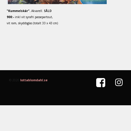
"Kummelskär".
Akvarell.
SÅLD
900:-
inkl vit syrafri passepartout,
vit ram, skyddsglas (totalt 33 x 43 cm)


© 2020
lottablomdahl.se