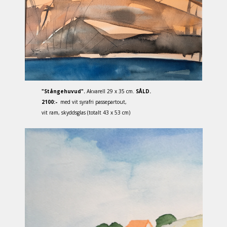
"Stångehuvud".
Akvarell 29 x 35 cm.
SÅLD.
2100:-
med vit syrafri passepartout,
vit ram, skyddsglas (totalt 43 x 53 cm)